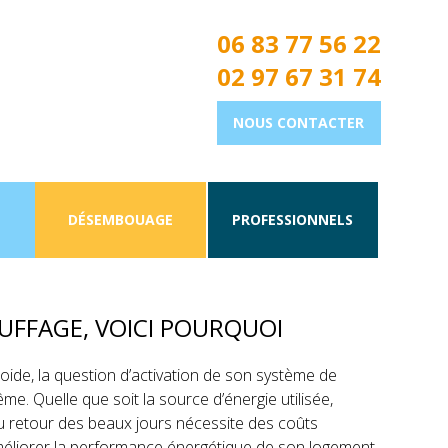
06 83 77 56 22
02 97 67 31 74
NOUS CONTACTER
N
DÉSEMBOUAGE
PROFESSIONNELS
ge, voici pourquoi
S COMBLES PERMET DE RÉDUIRE LA
UFFAGE, VOICI POURQUOI
roide, la question d’activation de son système de
me. Quelle que soit la source d’énergie utilisée,
au retour des beaux jours nécessite des coûts
méliorer la performance énergétique de son logement