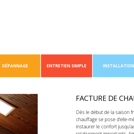
DÉPANNAGE
ENTRETIEN SIMPLE
INSTALLATIO
>
Actualités
>
Faire isoler ses combles permet de réduire la facture de chauffa
FAIRE ISOLER SE
FACTURE DE CHA
Dès le début de la saison f
chauffage se pose d’elle-mê
instaurer le confort jusqu’
relativement importants. A