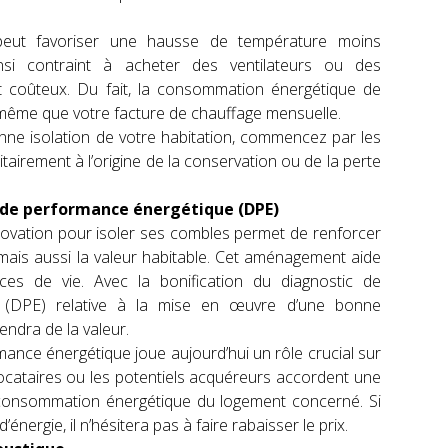
peut favoriser une hausse de température moins
nsi contraint à acheter des ventilateurs ou des
et coûteux. Du fait, la consommation énergétique de
 même que votre facture de
chauffage
mensuelle.
onne isolation de votre habitation, commencez par les
itairement à l’origine de la conservation ou de la perte
c de performance énergétique (DPE)
novation pour isoler ses combles permet de renforcer
mais aussi la valeur habitable. Cet aménagement aide
ces de vie. Avec la bonification du
diagnostic de
(DPE) relative à la mise en œuvre d’une bonne
endra de la valeur.
mance énergétique joue aujourd’hui un rôle crucial sur
locataires ou les potentiels acquéreurs accordent une
la consommation énergétique du logement concerné. Si
nergie, il n’hésitera pas à faire rabaisser le prix.